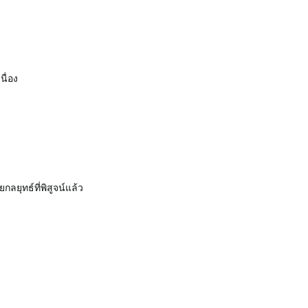
นื่อง
ลยุทธ์ที่พิสูจน์แล้ว