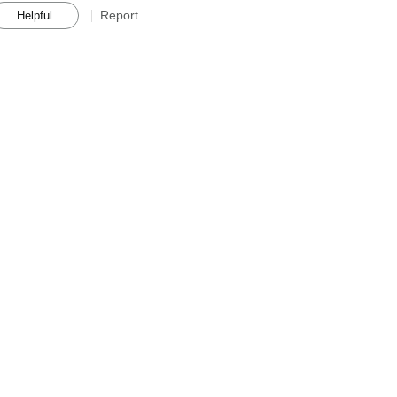
Report
Helpful