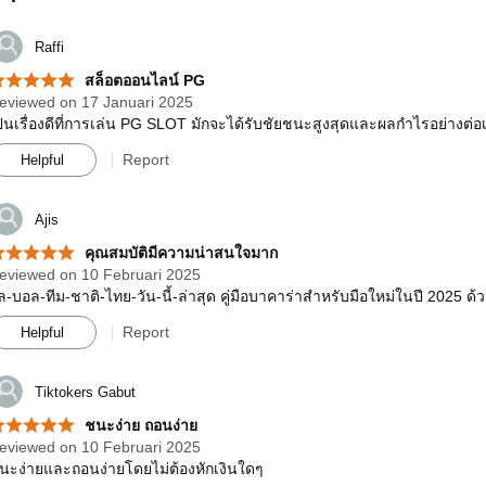
Raffi
สล็อตออนไลน์ PG
eviewed on 17 Januari 2025
ป็นเรื่องดีที่การเล่น PG SLOT มักจะได้รับชัยชนะสูงสุดและผลกำไรอย่างต่อเ
Report
Helpful
Ajis
คุณสมบัติมีความน่าสนใจมาก
eviewed on 10 Februari 2025
ล-บอล-ทีม-ชาติ-ไทย-วัน-นี้-ล่าสุด คู่มือบาคาร่าสำหรับมือใหม่ในปี 2025 ด้วยก
Report
Helpful
Tiktokers Gabut
ชนะง่าย ถอนง่าย
eviewed on 10 Februari 2025
นะง่ายและถอนง่ายโดยไม่ต้องหักเงินใดๆ