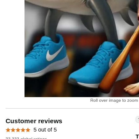
Roll over image to zoom 
Customer reviews
5 out of 5
T