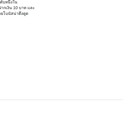
นดับหนึ่งใน
ฝากเงิน 10 บาท และ
วยโบนัสน่าดึงดูด