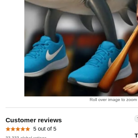
Roll over image to zoom 
Customer reviews
5 out of 5
T