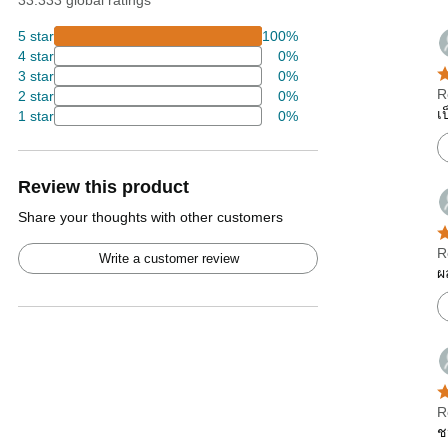
33.333 global ratings
5 star
100%
4 star
0%
3 star
0%
R
2 star
0%
เ
1 star
0%
Review this product
Share your thoughts with other customers
R
Write a customer review
ผ
R
ช