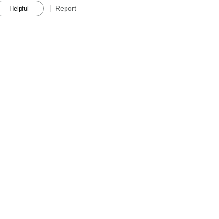
Report
Helpful