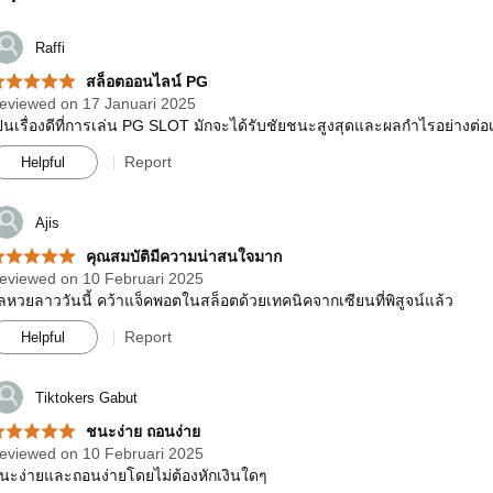
Raffi
สล็อตออนไลน์ PG
eviewed on 17 Januari 2025
ป็นเรื่องดีที่การเล่น PG SLOT มักจะได้รับชัยชนะสูงสุดและผลกำไรอย่างต่อเ
Report
Helpful
Ajis
คุณสมบัติมีความน่าสนใจมาก
eviewed on 10 Februari 2025
ลหวยลาววันนี้ คว้าแจ็คพอตในสล็อตด้วยเทคนิคจากเซียนที่พิสูจน์แล้ว
Report
Helpful
Tiktokers Gabut
ชนะง่าย ถอนง่าย
eviewed on 10 Februari 2025
นะง่ายและถอนง่ายโดยไม่ต้องหักเงินใดๆ