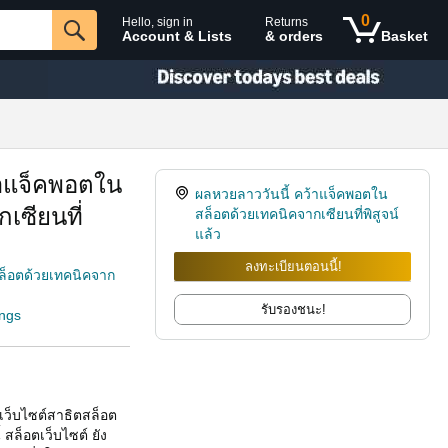
0
Hello, sign in
Returns
Account & Lists
& orders
Basket
้าแจ็คพอตใน
ผลหวยลาววันนี้ คว้าแจ็คพอตใน
เซียนที่
สล็อตด้วยเทคนิคจากเซียนที่พิสูจน์
แล้ว
ลงทะเบียนตอนนี้!
ล็อตด้วยเทคนิคจาก
รับรองชนะ!
ings
อเว็บไซต์สาธิตสล็อต
สล็อตเว็บไซต์ ยัง