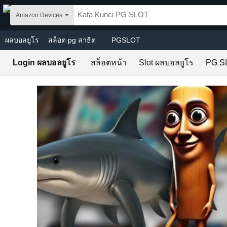
Skip to main content
Amazon Devices
ผลบอลยูโร
สล็อต pg สาธิต
PGSLOT
Login ผลบอลยูโร
สล็อตหน้า
Slot ผลบอลยูโร
PG S