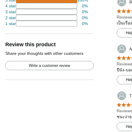
5 star
100%
R
4 star
0%
3 star
0%
Reviewe
2 star
0%
เป็นเรื่
1 star
0%
Hel
Review this product
A
Share your thoughts with other customers
Reviewe
Write a customer review
ปีนัง-บอ
Hel
T
Reviewe
ชนะง่าย
Hel