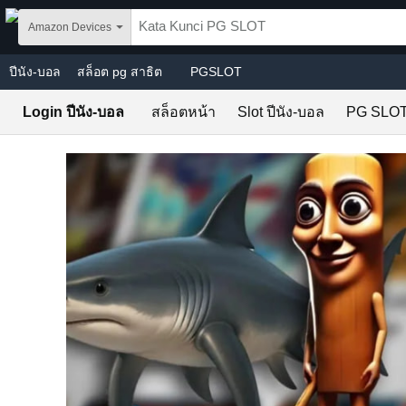
Skip to main content
Amazon Devices
ปีนัง-บอล
สล็อต pg สาธิต
PGSLOT
Login ปีนัง-บอล
สล็อตหน้า
Slot ปีนัง-บอล
PG SLO