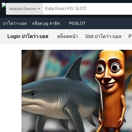
Skip to main content
Amazon Devices
ปาโดว่า-บอล
สล็อต pg สาธิต
PGSLOT
Login ปาโดว่า-บอล
สล็อตหน้า
Slot ปาโดว่า-บอล
P