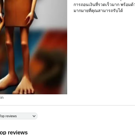
การถอนเงินที่รวดเร็วมาก พร้อมด้
มากมายที่คุณสามารถรับได้
in
Top reviews
op reviews