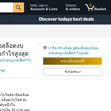
0
Hello, sign in
Returns
Account & Lists
& orders
Basket
ือสล็อตงบ
ปารีส-99-สล็อต คู่มือสล็อตงบน้อย
อกำไรสูงสุด
ฉบับสมบูรณ์เพื่อกำไรสูงสุด
ฉบับสมบูรณ์เพื่อกำไร
ลงทะเบียนตอนนี้!
ings
รับรองชนะ!
อเว็บไซต์สาธิตสล็อต
สล็อตเว็บไซต์ ยัง
นดับหนึ่งใน
ฝากเงิน 10 บาท และ