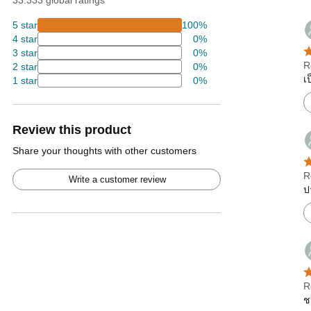
33.333 global ratings
5 star
100%
4 star
0%
3 star
0%
R
2 star
0%
เ
1 star
0%
Review this product
Share your thoughts with other customers
R
Write a customer review
ป
R
ช