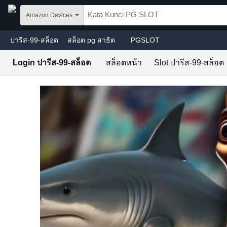
Skip to main content
Amazon Devices
ปารีส-99-สล็อต
สล็อต pg สาธิต
PGSLOT
Login ปารีส-99-สล็อต
สล็อตหน้า
Slot ปารีส-99-สล็อต