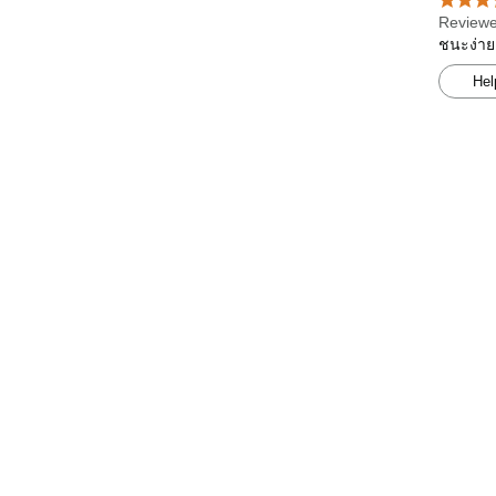
Reviewe
ชนะง่าย
Hel