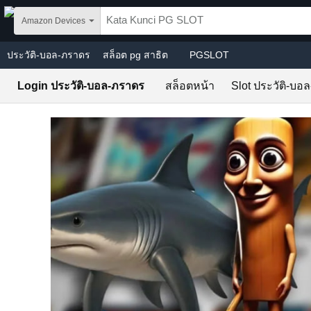
Skip to main content
Amazon Devices
ประวัติ-บอล-ภราดร
สล็อต pg สาธิต
PGSLOT
Login ประวัติ-บอล-ภราดร
สล็อตหน้า
Slot ประวัติ-บอ