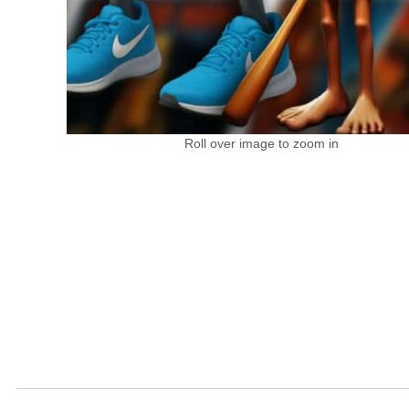
Roll over image to zoom in