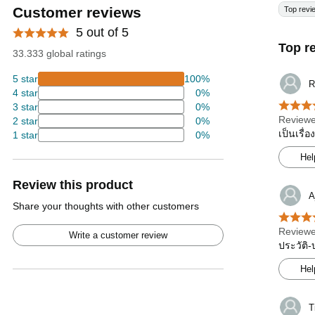
Customer reviews
Top revi
5 out of 5
Top r
33.333 global ratings
5 star
100%
R
4 star
0%
3 star
0%
Reviewe
2 star
0%
เป็นเรื่
1 star
0%
Hel
Review this product
A
Share your thoughts with other customers
Reviewe
Write a customer review
ประวัติ
Hel
T