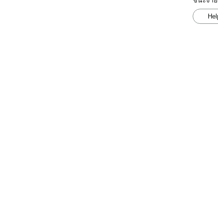
ชนะง่าย
Hel