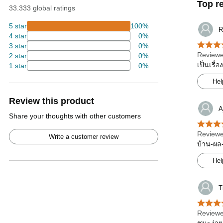
Top r
33.333 global ratings
5 star
100%
R
4 star
0%
3 star
0%
Reviewe
2 star
0%
เป็นเรื่
1 star
0%
Hel
Review this product
A
Share your thoughts with other customers
Reviewe
Write a customer review
บ้าน-ผล-
Hel
T
Reviewe