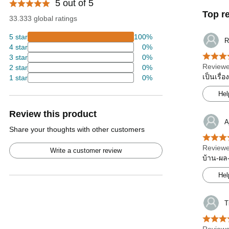
5 out of 5
Top r
33.333 global ratings
5 star
100%
R
4 star
0%
3 star
0%
Reviewe
2 star
0%
เป็นเรื่
1 star
0%
Hel
Review this product
A
Share your thoughts with other customers
Reviewe
Write a customer review
บ้าน-ผล-
Hel
T