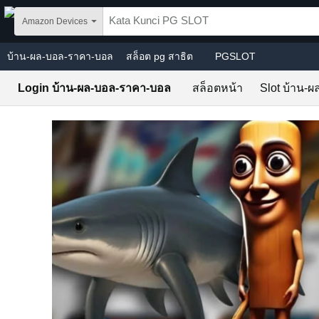
Skip to main content
Amazon Devices
บ้าน-ผล-บอล-ราคา-บอล
สล็อต pg สาธิต
PGSLOT
Login บ้าน-ผล-บอล-ราคา-บอล
สล็อตหน้า
Slot บ้าน-