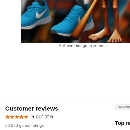
Roll over image to zoom in
Customer reviews
Top revi
5 out of 5
Top r
33.333 global ratings