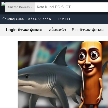
Skip to main content
Amazon Devices
บ้านผลฟุตบอล
สล็อต pg สาธิต
PGSLOT
Login บ้านผลฟุตบอล
สล็อตหน้า
Slot บ้านผลฟุตบอล