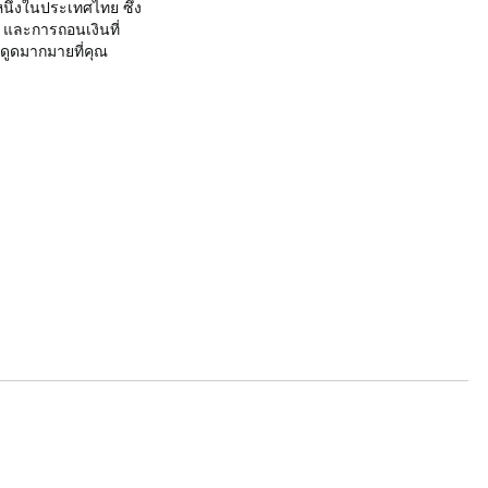
หนึ่งในประเทศไทย ซึ่ง
 และการถอนเงินที่
ดูดมากมายที่คุณ