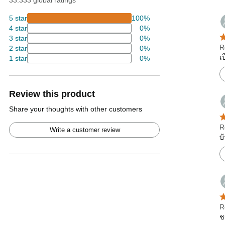
33.333 global ratings
5 star
100%
4 star
0%
3 star
0%
R
2 star
0%
เ
1 star
0%
Review this product
Share your thoughts with other customers
R
Write a customer review
บ
R
ช