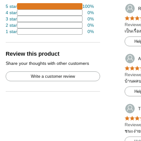
5 star
100%
R
4 star
0%
3 star
0%
Reviewe
2 star
0%
เป็นเรื่
1 star
0%
Hel
Review this product
A
Share your thoughts with other customers
Reviewe
Write a customer review
บ้านผลบ
Hel
T
Reviewe
ชนะง่าย