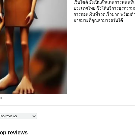
เว็บไซต์ ยังเป็นตัวแทนการพนันที่เช
ประเทศไทย ซึ่งให้บริการธุรกรรม
การถอนเงินที่รวดเร็วมาก พร้อมด้
มากมายที่คุณสามารถรับได้
in
Top reviews
op reviews