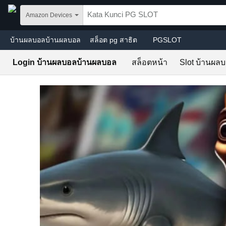
Skip to main content
Amazon Devices
บ้านผลบอลบ้านผลบอล
สล็อต pg สาธิต
PGSLOT
Login บ้านผลบอลบ้านผลบอล
สล็อตหน้า
Slot บ้านผล