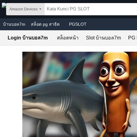
Skip to main content
Amazon Devices
บ้านบอล7m
สล็อต pg สาธิต
PGSLOT
Login บ้านบอล7m
สล็อตหน้า
Slot บ้านบอล7m
PG