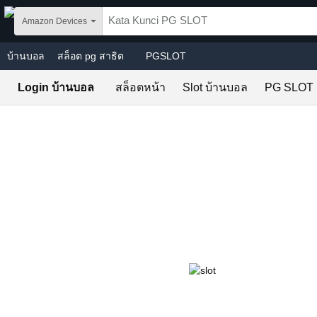
Skip to main content
Amazon Devices
บ้านบอล
สล็อต pg สาธิต
PGSLOT
Login บ้านบอล
สล็อตหน้า
Slot บ้านบอล
PG SLOT