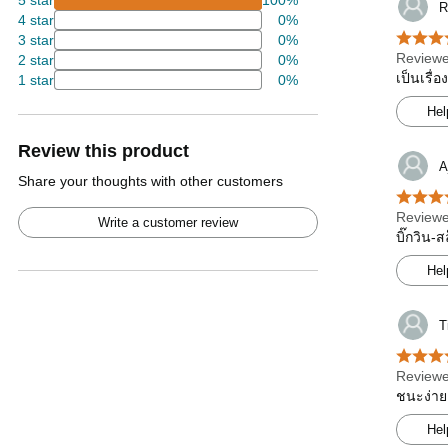
5 star
100%
R
4 star
0%
3 star
0%
Reviewe
2 star
0%
เป็นเรื่
1 star
0%
Hel
Review this product
A
Share your thoughts with other customers
Reviewe
Write a customer review
บิ๊กวิน-
Hel
T
Reviewe
ชนะง่าย
Hel