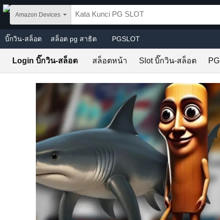
Skip to main content
Amazon Devices
บิ๊กวิน-สล็อต
สล็อต pg สาธิต
PGSLOT
Login บิ๊กวิน-สล็อต
สล็อตหน้า
Slot บิ๊กวิน-สล็อต
PG