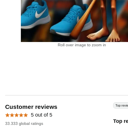
Roll over image to zoom in
Customer reviews
Top revi
5 out of 5
Top r
33.333 global ratings