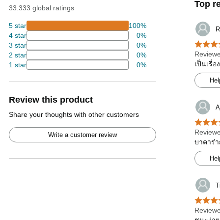
Top r
33.333 global ratings
5 star
100%
R
4 star
0%
3 star
0%
Reviewe
2 star
0%
เป็นเรื่
1 star
0%
Hel
Review this product
A
Share your thoughts with other customers
Reviewe
Write a customer review
บาคาร่า
Hel
T
Reviewe