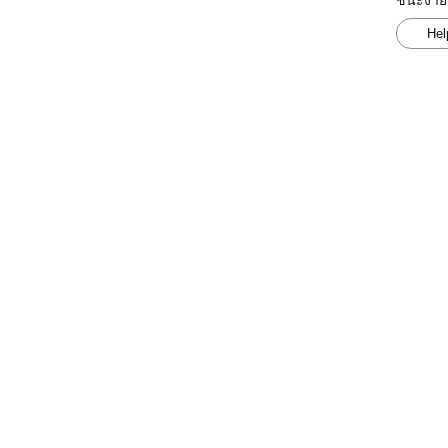
ชนะง่าย
Hel