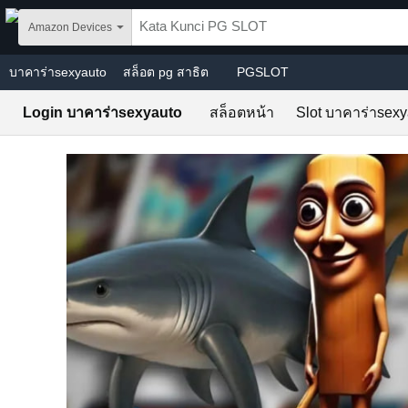
Skip to main content
Amazon Devices
บาคาร่าsexyauto
สล็อต pg สาธิต
PGSLOT
Login บาคาร่าsexyauto
สล็อตหน้า
Slot บาคาร่าsexy