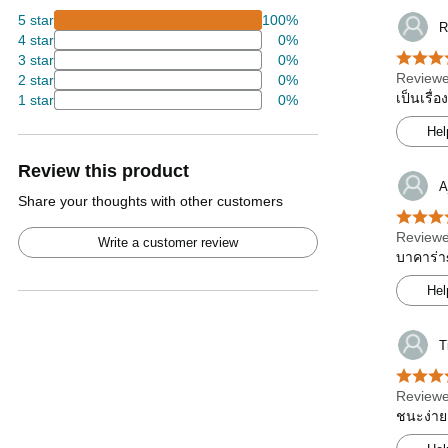
5 star
100%
R
4 star
0%
3 star
0%
Reviewe
2 star
0%
เป็นเรื่
1 star
0%
Hel
Review this product
A
Share your thoughts with other customers
Reviewe
Write a customer review
บาคาร่าs
Hel
T
Reviewe
ชนะง่าย