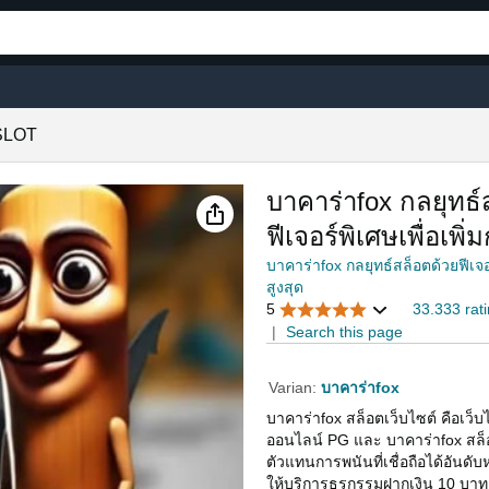
SLOT
บาคาร่าfox กลยุทธ์
ฟีเจอร์พิเศษเพื่อเพิ่
บาคาร่าfox กลยุทธ์สล็อตด้วยฟีเจอร
สูงสุด
5
33.333 rat
|
Search this page
Varian:
บาคาร่าfox
บาคาร่าfox สล็อตเว็บไซต์ คือเว็
ออนไลน์ PG และ บาคาร่าfox สล็อต
ตัวแทนการพนันที่เชื่อถือได้อันดับ
ให้บริการธุรกรรมฝากเงิน 10 บาท