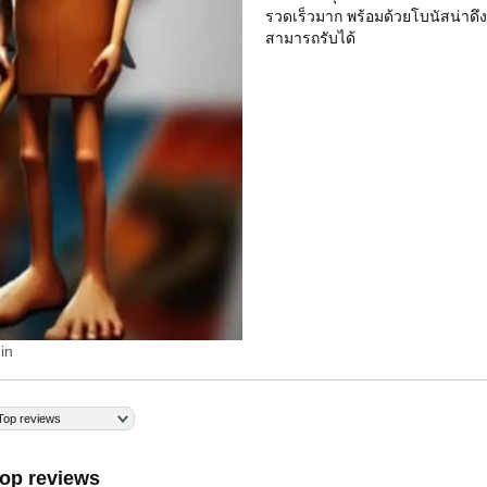
รวดเร็วมาก พร้อมด้วยโบนัสน่าดึง
สามารถรับได้
in
Top reviews
op reviews