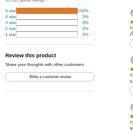
33.333 global ratings
5 star
100%
4 star
0%
3 star
0%
R
2 star
0%
เ
1 star
0%
Review this product
Share your thoughts with other customers
R
Write a customer review
บ
R
ช