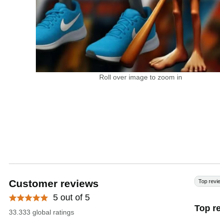
Roll over image to zoom in
Customer reviews
Top revi
5 out of 5
Top r
33.333 global ratings