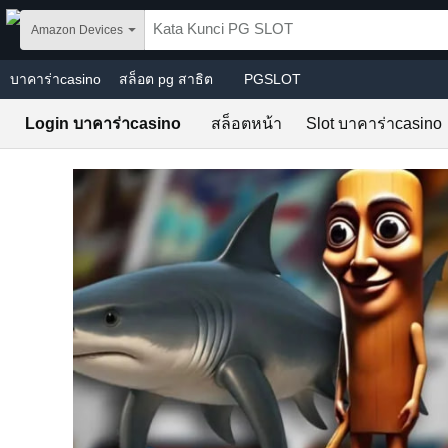
Skip to main content
Amazon Devices
บาคาร่าcasino
สล็อต pg สาธิต
PGSLOT
Login บาคาร่าcasino
สล็อตหน้า
Slot บาคาร่าcasino