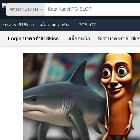
Skip to main content
Amazon Devices
บาคาร่า918kiss
สล็อต pg สาธิต
PGSLOT
Login บาคาร่า918kiss
สล็อตหน้า
Slot บาคาร่า918ki