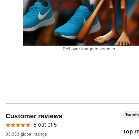
Roll over image to zoom in
Customer reviews
Top revi
5 out of 5
Top r
33.333 global ratings