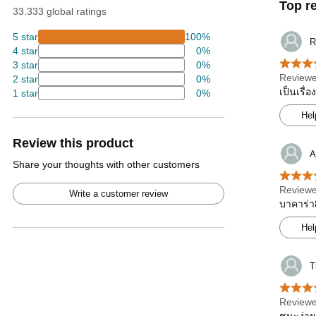
Top r
33.333 global ratings
5 star
100%
R
4 star
0%
3 star
0%
Reviewe
2 star
0%
เป็นเรื่
1 star
0%
Hel
Review this product
A
Share your thoughts with other customers
Reviewe
Write a customer review
บาคาร่า
Hel
T
Reviewe