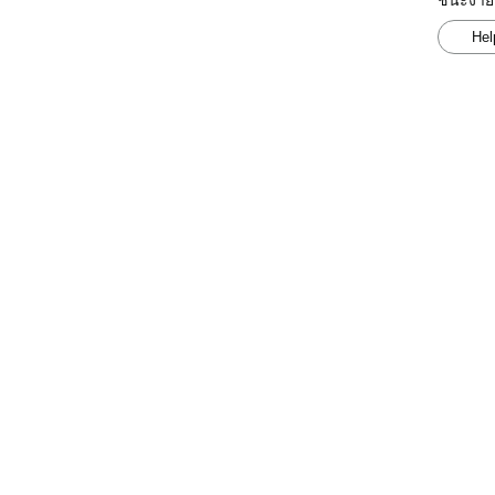
ชนะง่าย
Hel