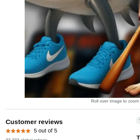
Roll over image to zoom 
Customer reviews
5 out of 5
T