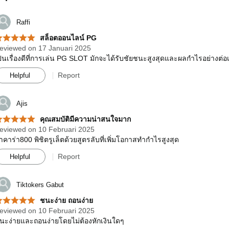
Raffi
สล็อตออนไลน์ PG
eviewed on 17 Januari 2025
ป็นเรื่องดีที่การเล่น PG SLOT มักจะได้รับชัยชนะสูงสุดและผลกำไรอย่างต่อเ
Report
Helpful
Ajis
คุณสมบัติมีความน่าสนใจมาก
eviewed on 10 Februari 2025
าคาร่า800 พิชิตรูเล็ตด้วยสูตรลับที่เพิ่มโอกาสทำกำไรสูงสุด
Report
Helpful
Tiktokers Gabut
ชนะง่าย ถอนง่าย
eviewed on 10 Februari 2025
นะง่ายและถอนง่ายโดยไม่ต้องหักเงินใดๆ