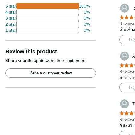
5 star
100%
R
4 star
0%
3 star
0%
Reviewe
2 star
0%
เป็นเรื่
1 star
0%
Hel
Review this product
A
Share your thoughts with other customers
Reviewe
Write a customer review
บาคาร่า
Hel
T
Reviewe
ชนะง่าย