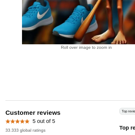
Roll over image to zoom in
Customer reviews
Top revi
5 out of 5
Top r
33.333 global ratings