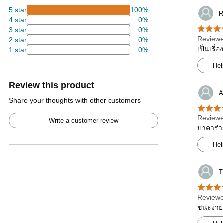
5 star
100%
R
4 star
0%
3 star
0%
Reviewe
2 star
0%
เป็นเรื่
1 star
0%
Hel
Review this product
A
Share your thoughts with other customers
Reviewe
Write a customer review
บาคาร่า
Hel
T
Reviewe
ชนะง่าย