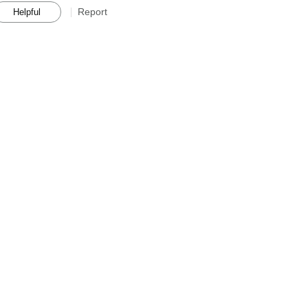
Report
Helpful