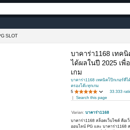
PG SLOT
บาคาร่า1168 เทคนิค
ได้ผลในปี 2025 เพื่
เกม
บาคาร่า1168 เทคนิคโป๊กเกอร์ที่ได
ครองโต๊ะทุกเกม
5
33.333 rat
|
Search this page
Varian:
บาคาร่า1168
บาคาร่า1168 สล็อตเว็บไซต์ คือเว
ออนไลน์ PG และ บาคาร่า1168 สล็