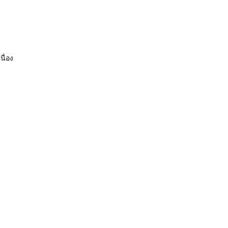
นื่อง