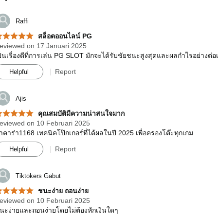
Raffi
สล็อตออนไลน์ PG
eviewed on 17 Januari 2025
ป็นเรื่องดีที่การเล่น PG SLOT มักจะได้รับชัยชนะสูงสุดและผลกำไรอย่างต่อเ
Report
Helpful
Ajis
คุณสมบัติมีความน่าสนใจมาก
eviewed on 10 Februari 2025
าคาร่า1168 เทคนิคโป๊กเกอร์ที่ได้ผลในปี 2025 เพื่อครองโต๊ะทุกเกม
Report
Helpful
Tiktokers Gabut
ชนะง่าย ถอนง่าย
eviewed on 10 Februari 2025
นะง่ายและถอนง่ายโดยไม่ต้องหักเงินใดๆ