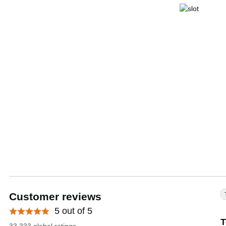
Customer reviews
5 out of 5
T