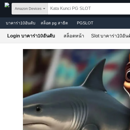
Skip to main content
Amazon Devices
บาคาร่า10อันดับ
สล็อต pg สาธิต
PGSLOT
Login บาคาร่า10อันดับ
สล็อตหน้า
Slot บาคาร่า10อันด