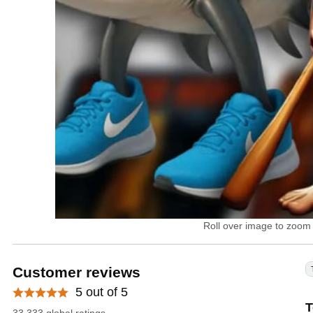
Roll over image to zoom 
Customer reviews
5 out of 5
T