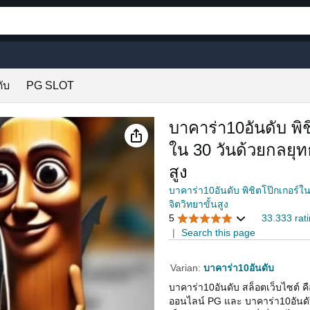
ับ
PG SLOT
บาคาร่า10อันดับ พิช
ใน 30 วันด้วยกลยุทธ
สูง
บาคาร่า10อันดับ พิชิตโป๊กเกอร์ใน
จิตวิทยาขั้นสูง
5
33.333 rat
|
Search this page
Varian:
บาคาร่า10อันดับ
บาคาร่า10อันดับ สล็อตเว็บไซต์ ค
ออนไลน์ PG และ บาคาร่า10อันดับ