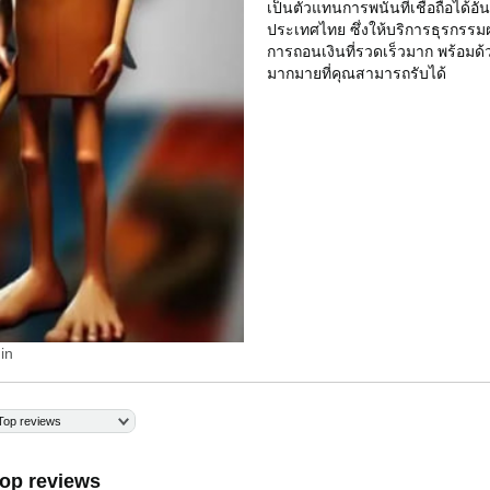
เป็นตัวแทนการพนันที่เชื่อถือได้อั
ประเทศไทย ซึ่งให้บริการธุรกรรม
การถอนเงินที่รวดเร็วมาก พร้อมด้
มากมายที่คุณสามารถรับได้
in
Top reviews
op reviews