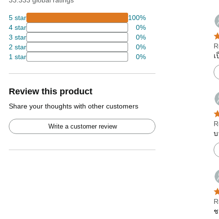
33.333 global ratings
5 star
100%
4 star
0%
3 star
0%
R
2 star
0%
เ
1 star
0%
Review this product
Share your thoughts with other customers
R
Write a customer review
บ
R
ช