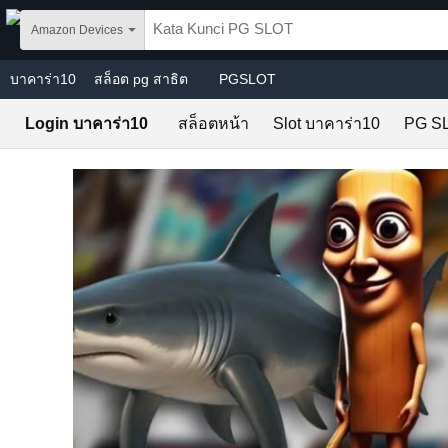
Skip to main content
Amazon Devices
บาคาร่า10
สล็อต pg สาธิต
PGSLOT
Login บาคาร่า10
สล็อตหน้า
Slot บาคาร่า10
PG S