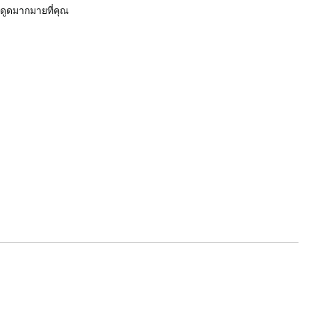
ดูดมากมายที่คุณ