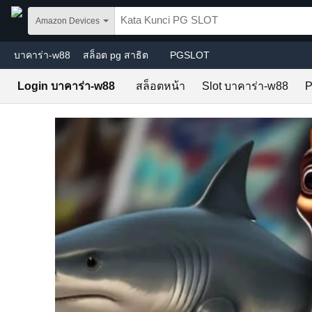
Skip to main content
Amazon Devices
บาคาร่า-w88
สล็อต pg สาธิต
PGSLOT
Login บาคาร่า-w88
สล็อตหน้า
Slot บาคาร่า-w88
P