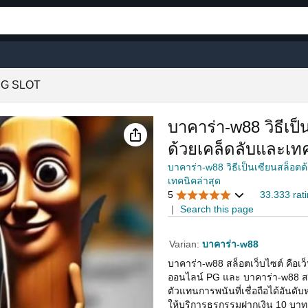
G SLOT
บาคาร่า-w88 วิธีเป็
ด้วยเคล็ดลับและเทค
บาคาร่า-w88 วิธีเป็นเซียนสล็อตด
เทคนิคล่าสุด
5
33.333 rat
|
Search this page
Varian:
บาคาร่า-w88
บาคาร่า-w88 สล็อตเว็บไซต์ คือเว
ออนไลน์ PG และ บาคาร่า-w88 สล็
ตัวแทนการพนันที่เชื่อถือได้อันดับ
ให้บริการธุรกรรมฝากเงิน 10 บาท