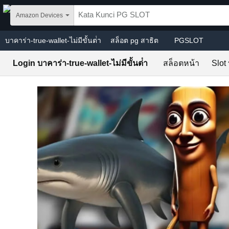
Skip to main content
Amazon Devices
บาคาร่า-true-wallet-ไม่มีขั้นต่ํา
สล็อต pg สาธิต
PGSLOT
Login บาคาร่า-true-wallet-ไม่มีขั้นต่ํา
สล็อตหน้า
Slot 