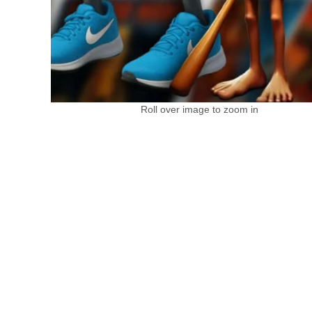
Roll over image to zoom in