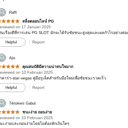
Raffi
สล็อตออนไลน์ PG
eviewed on 17 Januari 2025
ป็นเรื่องดีที่การเล่น PG SLOT มักจะได้รับชัยชนะสูงสุดและผลกำไรอย่างต่อเ
Report
Helpful
Ajis
คุณสมบัติมีความน่าสนใจมาก
eviewed on 10 Februari 2025
าคาร่า-star-vegas คู่มือรูเล็ตสำหรับมือใหม่เพื่อชัยชนะรวดเร็ว
Report
Helpful
Tiktokers Gabut
ชนะง่าย ถอนง่าย
eviewed on 10 Februari 2025
นะง่ายและถอนง่ายโดยไม่ต้องหักเงินใดๆ