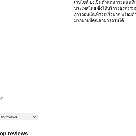
เว็บไซต์ ยังเป็นตัวแทนการพนันที่เช
ประเทศไทย ซึ่งให้บริการธุรกรรม
การถอนเงินที่รวดเร็วมาก พร้อมด้
มากมายที่คุณสามารถรับได้
in
Top reviews
op reviews