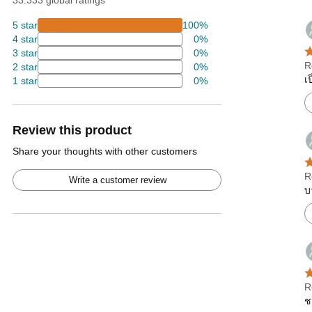
33.333 global ratings
5 star
100%
4 star
0%
3 star
0%
R
2 star
0%
เ
1 star
0%
Review this product
Share your thoughts with other customers
R
Write a customer review
บ
R
ช