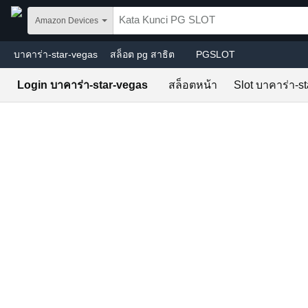
Skip to main content
Amazon Devices
บาคาร่า-star-vegas
สล็อต pg สาธิต
PGSLOT
Login บาคาร่า-star-vegas
สล็อตหน้า
Slot บาคาร่า-s