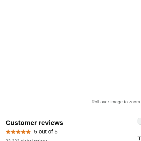
Roll over image to zoom 
Customer reviews
5 out of 5
T