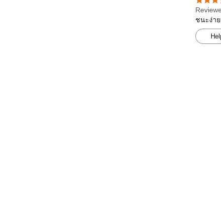
Reviewe
ชนะง่าย
Hel