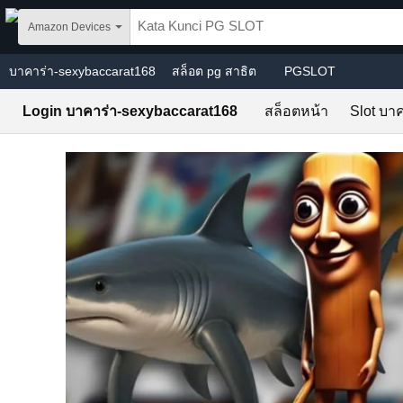
Skip to main content
Amazon Devices
บาคาร่า-sexybaccarat168
สล็อต pg สาธิต
PGSLOT
Login บาคาร่า-sexybaccarat168
สล็อตหน้า
Slot บา