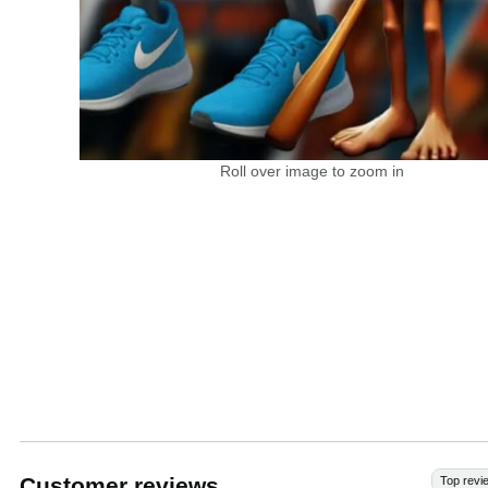
Roll over image to zoom in
Customer reviews
Top revi