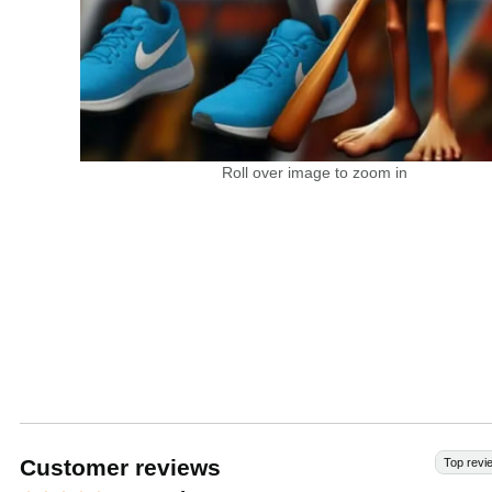
Roll over image to zoom in
Customer reviews
Top revi