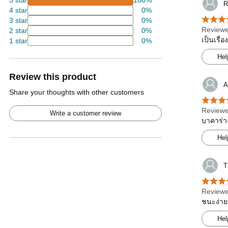
5 star
100%
R
4 star
0%
3 star
0%
Reviewe
2 star
0%
เป็นเรื่
1 star
0%
Hel
Review this product
A
Share your thoughts with other customers
Reviewe
Write a customer review
บาคาร่า-
Hel
T
Reviewe
ชนะง่าย
Hel