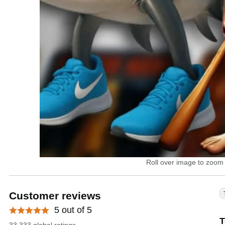
Roll over image to zoom 
Customer reviews
5 out of 5
T