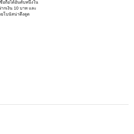
ื่อถือได้อันดับหนึ่งใน
ฝากเงิน 10 บาท และ
วยโบนัสน่าดึงดูด