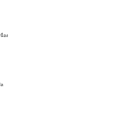
นื่อง
ัล