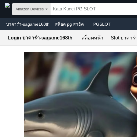
Skip to main content
Amazon Devices
บาคาร่า-sagame168th
สล็อต pg สาธิต
PGSLOT
Login บาคาร่า-sagame168th
สล็อตหน้า
Slot บาคาร