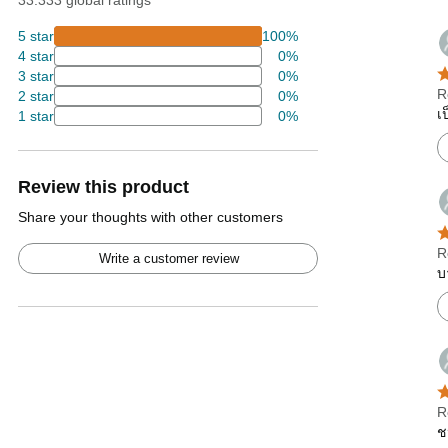
33.333 global ratings
5 star
100%
4 star
0%
3 star
0%
R
2 star
0%
เ
1 star
0%
Review this product
Share your thoughts with other customers
R
Write a customer review
บ
R
ช