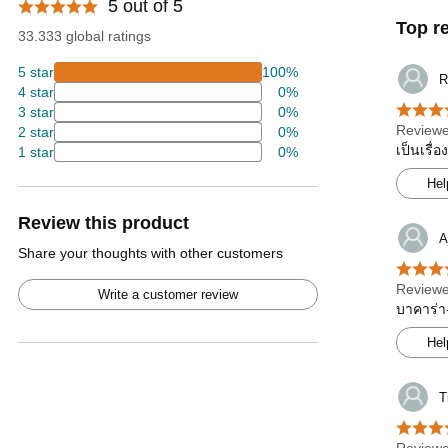
5 out of 5
Top r
33.333 global ratings
5 star
100%
R
4 star
0%
3 star
0%
Reviewe
2 star
0%
เป็นเรื่
1 star
0%
Hel
Review this product
A
Share your thoughts with other customers
Reviewe
Write a customer review
บาคาร่า-
Hel
T