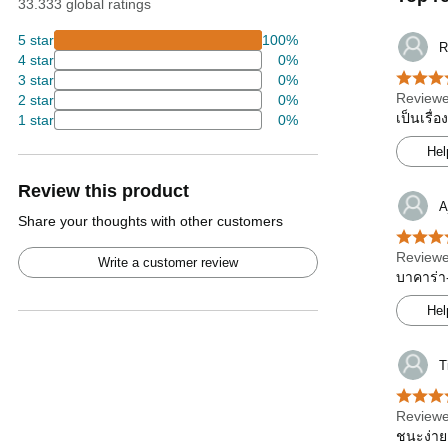
33.333 global ratings
5 star
100%
R
4 star
0%
3 star
0%
Reviewe
2 star
0%
เป็นเรื่
1 star
0%
Hel
Review this product
A
Share your thoughts with other customers
Reviewe
Write a customer review
บาคาร่า-
Hel
T
Reviewe
ชนะง่าย