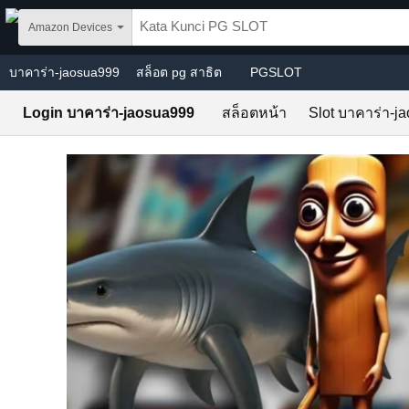
Skip to main content
Amazon Devices
บาคาร่า-jaosua999
สล็อต pg สาธิต
PGSLOT
Login บาคาร่า-jaosua999
สล็อตหน้า
Slot บาคาร่า-j