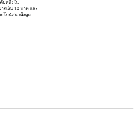
นดับหนึ่งใน
ฝากเงิน 10 บาท และ
วยโบนัสน่าดึงดูด