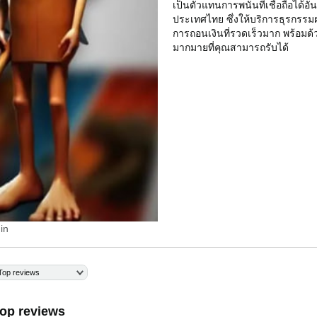
เป็นตัวแทนการพนันที่เชื่อถือได้อั
ประเทศไทย ซึ่งให้บริการธุรกรรม
การถอนเงินที่รวดเร็วมาก พร้อมด้
มากมายที่คุณสามารถรับได้
in
Top reviews
op reviews