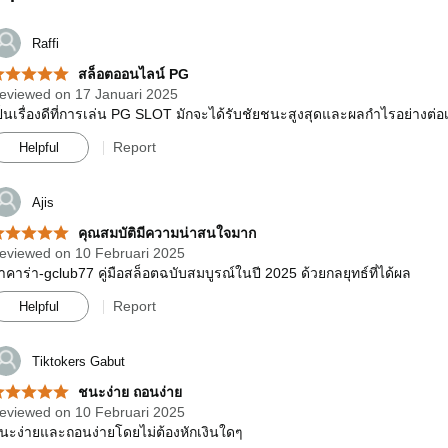
Raffi
สล็อตออนไลน์ PG
eviewed on 17 Januari 2025
ป็นเรื่องดีที่การเล่น PG SLOT มักจะได้รับชัยชนะสูงสุดและผลกำไรอย่างต่อเ
Report
Helpful
Ajis
คุณสมบัติมีความน่าสนใจมาก
eviewed on 10 Februari 2025
าคาร่า-gclub77 คู่มือสล็อตฉบับสมบูรณ์ในปี 2025 ด้วยกลยุทธ์ที่ได้ผล
Report
Helpful
Tiktokers Gabut
ชนะง่าย ถอนง่าย
eviewed on 10 Februari 2025
นะง่ายและถอนง่ายโดยไม่ต้องหักเงินใดๆ