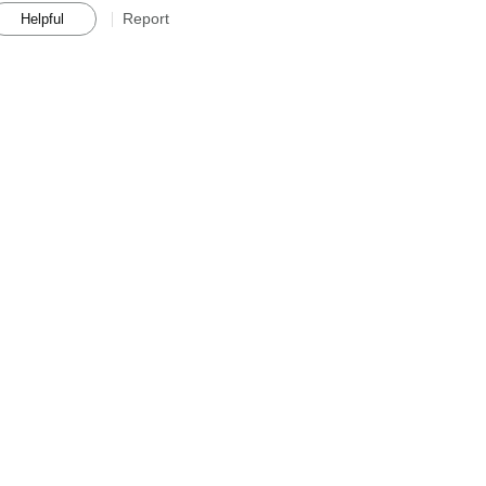
Report
Helpful