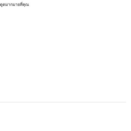
ดูดมากมายที่คุณ