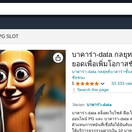
PG SLOT
บาคาร่า-data กลยุท
ยอดเพื่อเพิ่มโอกาส
บาคาร่า-data กลยุทธ์บาคาร่าชั้นย
ชัยชนะ
5
33.333 rat
|
Search this page
Varian:
บาคาร่า-data
บาคาร่า-data สล็อตเว็บไซต์ คือเ
ออนไลน์ PG และ บาคาร่า-data สล็
ตัวแทนการพนันที่เชื่อถือได้อันดับ
ให้บริการธุรกรรมฝากเงิน 10 บาท