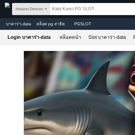
Skip to main content
Amazon Devices
บาคาร่า-data
สล็อต pg สาธิต
PGSLOT
Login บาคาร่า-data
สล็อตหน้า
Slot บาคาร่า-data