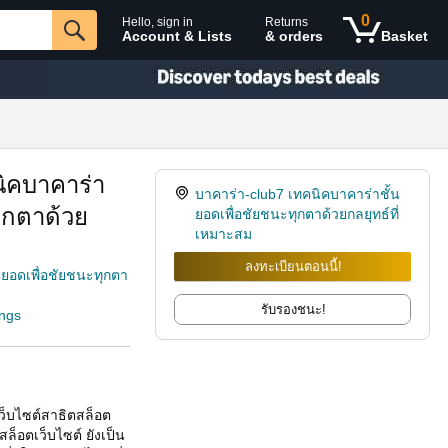
0
Hello, sign in
Returns
Account & Lists
& orders
Basket
นิคบาคาร่า
บาคาร่า-club7 เทคนิคบาคาร่าชั้น
ทุกตาด้วย
ยอดเพื่อชัยชนะทุกตาด้วยกลยุทธ์ที่
เหมาะสม
ลงทะเบียนตอนนี้!
นยอดเพื่อชัยชนะทุกตา
รับรองชนะ!
ings
เว็บไซต์สาธิตสล็อต
็อตเว็บไซต์ ยังเป็น