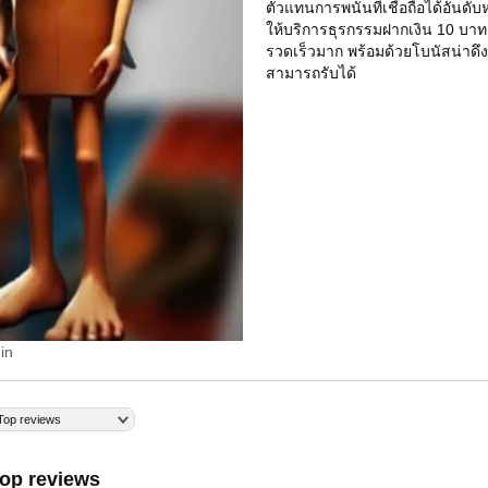
ตัวแทนการพนันที่เชื่อถือได้อันดับ
ให้บริการธุรกรรมฝากเงิน 10 บาท
รวดเร็วมาก พร้อมด้วยโบนัสน่าดึง
สามารถรับได้
in
Top reviews
op reviews