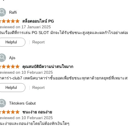
Raffi
สล็อตออนไลน์ PG
eviewed on 17 Januari 2025
ป็นเรื่องดีที่การเล่น PG SLOT มักจะได้รับชัยชนะสูงสุดและผลกำไรอย่างต่อเ
Report
Helpful
Ajis
คุณสมบัติมีความน่าสนใจมาก
eviewed on 10 Februari 2025
าคาร่า-club7 เทคนิคบาคาร่าชั้นยอดเพื่อชัยชนะทุกตาด้วยกลยุทธ์ที่เหมาะส
Report
Helpful
Tiktokers Gabut
ชนะง่าย ถอนง่าย
eviewed on 10 Februari 2025
นะง่ายและถอนง่ายโดยไม่ต้องหักเงินใดๆ