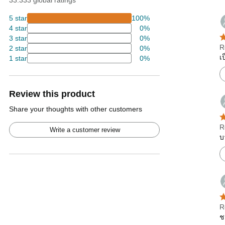
33.333 global ratings
5 star
100%
4 star
0%
3 star
0%
R
2 star
0%
เ
1 star
0%
Review this product
Share your thoughts with other customers
R
Write a customer review
บ
R
ช