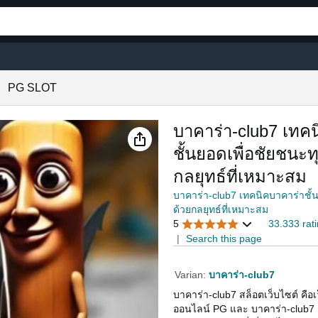
PG SLOT
บาคาร่า-club7 เทค
ชั้นยอดเพื่อชัยชนะ
กลยุทธ์ที่เหมาะสม
บาคาร่า-club7 เทคนิคบาคาร่าชั้
ด้วยกลยุทธ์ที่เหมาะสม
5
33.333 rat
|
Search this page
Varian:
บาคาร่า-club7
บาคาร่า-club7 สล็อตเว็บไซต์ คือ
ออนไลน์ PG และ บาคาร่า-club7 สล