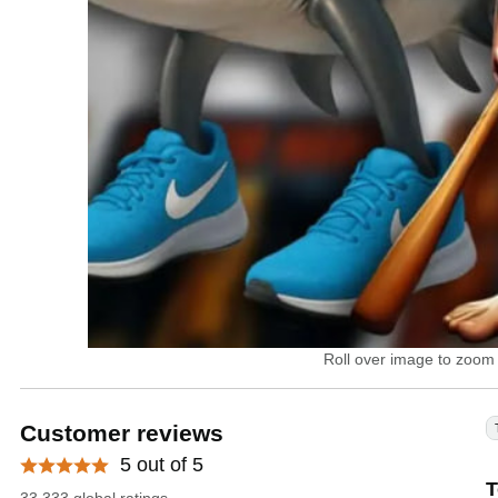
Roll over image to zoom 
Customer reviews
5 out of 5
T