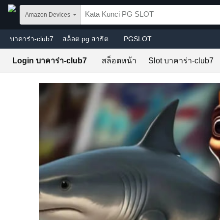
Skip to main content
Amazon Devices
บาคาร่า-club7
สล็อต pg สาธิต
PGSLOT
Login บาคาร่า-club7
สล็อตหน้า
Slot บาคาร่า-club7