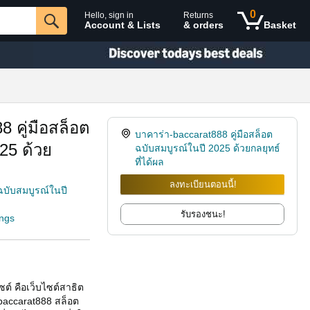
0
Hello, sign in
Returns
Account & Lists
& orders
Basket
8 คู่มือสล็อต
บาคาร่า-baccarat888 คู่มือสล็อต
25 ด้วย
ฉบับสมบูรณ์ในปี 2025 ด้วยกลยุทธ์
ที่ได้ผล
ลงทะเบียนตอนนี้!
ฉบับสมบูรณ์ในปี
รับรองชนะ!
ings
ต์ คือเว็บไซต์สาธิต
baccarat888 สล็อต