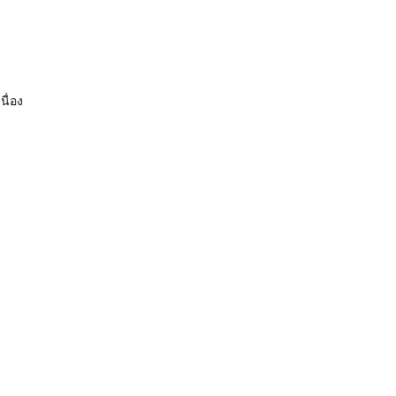
นื่อง