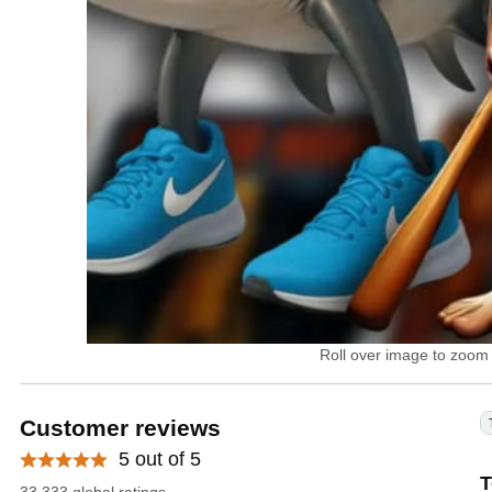
Roll over image to zoom 
Customer reviews
5 out of 5
T