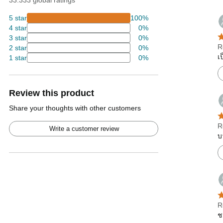
33.333 global ratings
5 star
100%
4 star
0%
3 star
0%
R
2 star
0%
เ
1 star
0%
Review this product
Share your thoughts with other customers
R
Write a customer review
บ
R
ช