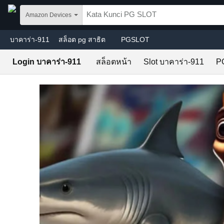
Skip to main content
Amazon Devices
บาคาร่า-911
สล็อต pg สาธิต
PGSLOT
Login บาคาร่า-911
สล็อตหน้า
Slot บาคาร่า-911
P