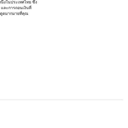
หนึ่งในประเทศไทย ซึ่ง
 และการถอนเงินที่
ดูดมากมายที่คุณ