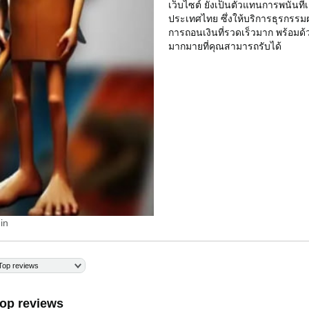
เว็บไซต์ ยังเป็นตัวแทนการพนันที่เช
ประเทศไทย ซึ่งให้บริการธุรกรรม
การถอนเงินที่รวดเร็วมาก พร้อมด้
มากมายที่คุณสามารถรับได้
in
Top reviews
op reviews