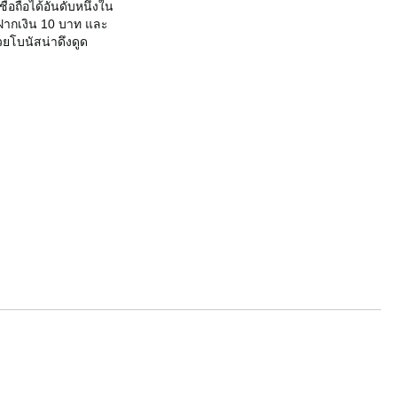
ื่อถือได้อันดับหนึ่งใน
ฝากเงิน 10 บาท และ
วยโบนัสน่าดึงดูด