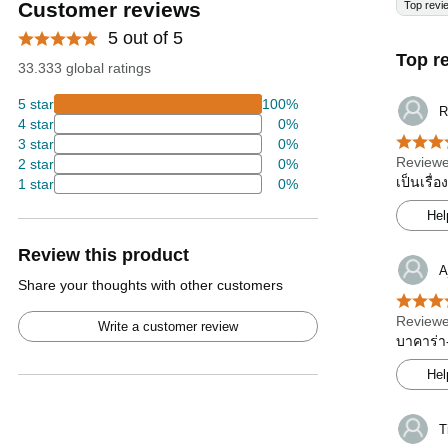
Customer reviews
Top revi
5 out of 5
Top r
33.333 global ratings
5 star
100%
R
4 star
0%
3 star
0%
Reviewe
2 star
0%
เป็นเรื่
1 star
0%
Hel
Review this product
A
Share your thoughts with other customers
Reviewe
Write a customer review
บาคาร่า
Hel
T