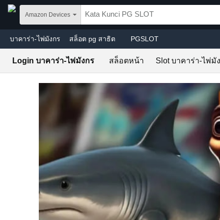
Skip to main content
Amazon Devices
บาคาร่า-ไพ่มังกร
สล็อต pg สาธิต
PGSLOT
Login บาคาร่า-ไพ่มังกร
สล็อตหน้า
Slot บาคาร่า-ไพ่มั