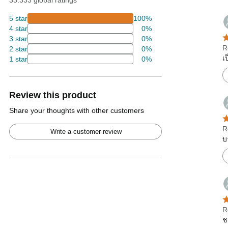
33.333 global ratings
5 star
100%
4 star
0%
3 star
0%
R
2 star
0%
เ
1 star
0%
Review this product
Share your thoughts with other customers
R
Write a customer review
บ
R
ช