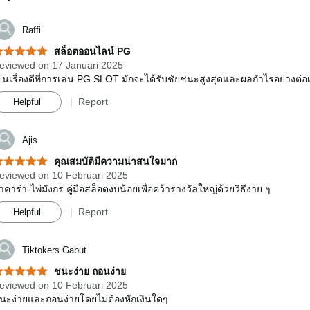
Raffi
สล็อตออนไลน์ PG
eviewed on 17 Januari 2025
ป็นเรื่องดีที่การเล่น PG SLOT มักจะได้รับชัยชนะสูงสุดและผลกำไรอย่างต่อเ
Report
Helpful
Ajis
คุณสมบัติมีความน่าสนใจมาก
eviewed on 10 Februari 2025
าคาร่า-ไพ่มังกร คู่มือสล็อตงบน้อยเพื่อคว้ารางวัลใหญ่ด้วยวิธีง่าย ๆ
Report
Helpful
Tiktokers Gabut
ชนะง่าย ถอนง่าย
eviewed on 10 Februari 2025
นะง่ายและถอนง่ายโดยไม่ต้องหักเงินใดๆ