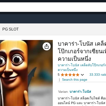
PG SLOT
บาคาร่า-โบนัส เคล็
โป๊กเกอร์จากเซียนเ
ความเป็นหนึ่ง
บาคาร่า-โบนัส เคล็ดลับโป๊กเกอร์
ความเป็นหนึ่ง
5
33.333 rat
|
Search this page
Varian:
บาคาร่า-โบนัส
บาคาร่า-โบนัส สล็อตเว็บไซต์ คือ
ออนไลน์ PG และ บาคาร่า-โบนัส ส