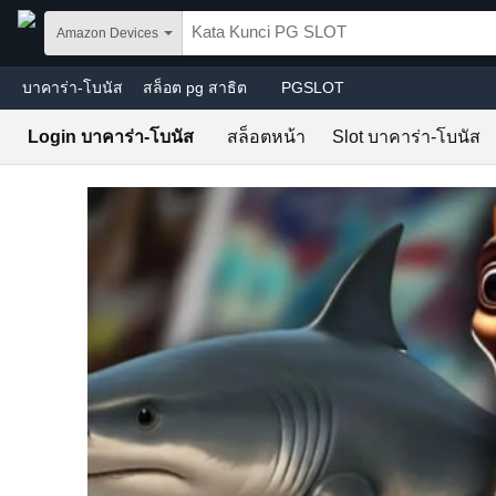
Skip to main content
Amazon Devices
บาคาร่า-โบนัส
สล็อต pg สาธิต
PGSLOT
Login บาคาร่า-โบนัส
สล็อตหน้า
Slot บาคาร่า-โบนัส