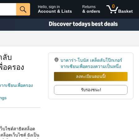
0
Hello, sign in
Returns
Account & Lists
& orders
Basket
ดลับ
บาคาร่า-โบนัส เคล็ดลับโป๊กเกอร์
พื่อครอง
จากเซียนเพื่อครองความเป็นหนึ่ง
ลงทะเบียนตอนนี้!
จากเซียนเพื่อครอง
รับรองชนะ!
ings
เว็บไซต์สาธิตสล็อต
ล็อตเว็บไซต์ ยังเป็น