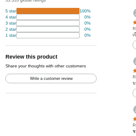
33.333 global ratings
5 star
100%
4 star
0%
3 star
0%
R
2 star
0%
เ
1 star
0%
Review this product
Share your thoughts with other customers
R
Write a customer review
บ
R
ช