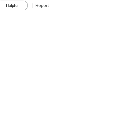
Report
Helpful