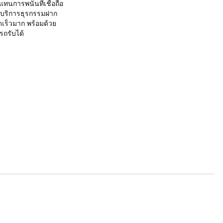
แทนการพนันที่เชื่อถือ
ห้บริการธุรกรรมฝาก
ดเร็วมาก พร้อมด้วย
รถรับได้