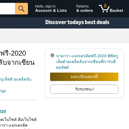
0
Hello, sign in
Returns
Account & Lists
& orders
Basket
ฟรี-2020
บาคาร่า-แจกเครดิตฟรี-2020 พิชิตรู
ดลับจากเซียน
เล็ตด้วยเคล็ดลับจากเซียนที่การันตี
ผลลัพธ์
ลงทะเบียนตอนนี้!
รูเล็ตด้วยเคล็ดลับ
รับรองชนะ!
ings
020
เว็บไซต์ คือเว็บไซต์
าร่า-แจกเครดิต