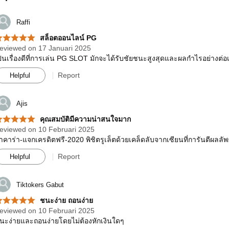
Raffi
สล็อตออนไลน์ PG
eviewed on 17 Januari 2025
ป็นเรื่องดีที่การเล่น PG SLOT มักจะได้รับชัยชนะสูงสุดและผลกำไรอย่างต่อเ
Report
Helpful
Ajis
คุณสมบัติมีความน่าสนใจมาก
eviewed on 10 Februari 2025
าคาร่า-แจกเครดิตฟรี-2020 พิชิตรูเล็ตด้วยเคล็ดลับจากเซียนที่การันตีผลลัพ
Report
Helpful
Tiktokers Gabut
ชนะง่าย ถอนง่าย
eviewed on 10 Februari 2025
นะง่ายและถอนง่ายโดยไม่ต้องหักเงินใดๆ